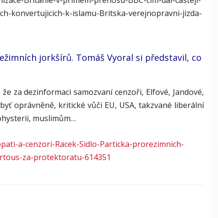
mizace-Britanie-v-primem-prenosu-BBC-cim-dal-casteji-
-konvertujicich-k-islamu-Britska-verejnopravni-jizda-
ežimních jorkšírů. Tomáš Vyoral si představil, co
a dezinformaci samozvaní cenzoři, Elfové, Jandové,
byť oprávněně, kritické vůči EU, USA, takzvané liberální
kohysterii, muslimům…
pati-a-cenzori-Racek-Sidlo-Particka-prorezimnich-
Kartous-za-protektoratu-614351