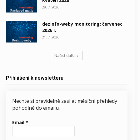
květen 2026
29. 7. 2026
dezinfo-weby monitoring: červenec
2026 I.
21. 7. 2026
Načíst další
Přihlášení k newsletteru
Nechte si pravidelně zasílat měsíční přehledy
pohodlně do emailu.
Email
*