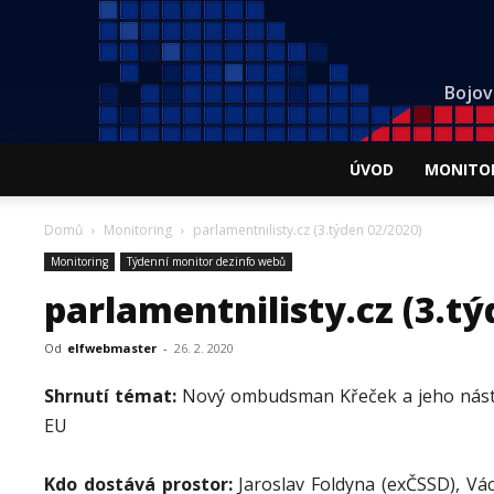
Bojov
ÚVOD
MONITO
Domů
Monitoring
parlamentnilisty.cz (3.týden 02/2020)
Monitoring
Týdenní monitor dezinfo webů
parlamentnilisty.cz (3.t
Od
elfwebmaster
-
26. 2. 2020
Shrnutí témat:
Nový ombudsman Křeček a jeho nástu
EU
Kdo dostává prostor:
Jaroslav Foldyna (exČSSD), Vác