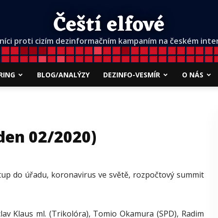
Čeští elfové
níci proti cizím dezinformačním kampaním na českém inte
RING
BLOG/ANALÝZY
DEZINFO-VESMÍR
O NÁS
ýden 02/2020)
p do úřadu, koronavirus ve světě, rozpočtový summit
lav Klaus ml. (Trikolóra), Tomio Okamura (SPD), Radim