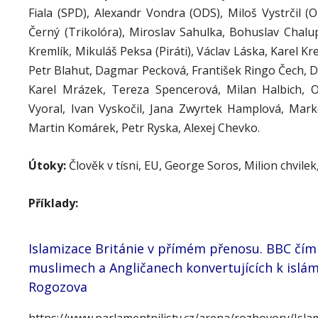
Fiala (SPD), Alexandr Vondra (ODS), Miloš Vystrčil (OD
Černý (Trikolóra), Miroslav Sahulka, Bohuslav Chalu
Kremlík, Mikuláš Peksa (Piráti), Václav Láska, Karel K
Petr Blahut, Dagmar Pecková, František Ringo Čech, Do
Karel Mrázek, Tereza Spencerová, Milan Halbich, O
Vyoral, Ivan Vyskočil, Jana Zwyrtek Hamplová, Marké
Martin Komárek, Petr Ryska, Alexej Chevko.
Útoky:
Člověk v tísni, EU, George Soros, Milion chvil
Příklady:
Islamizace Británie v přímém přenosu. BBC čím 
muslimech a Angličanech konvertujících k islám
Rogozova