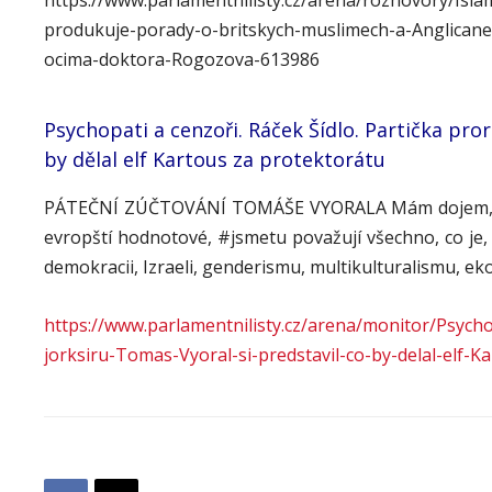
https://www.parlamentnilisty.cz/arena/rozhovory/Isla
produkuje-porady-o-britskych-muslimech-a-Anglicanech
ocima-doktora-Rogozova-613986
Psychopati a cenzoři. Ráček Šídlo. Partička pror
by dělal elf Kartous za protektorátu
PÁTEČNÍ ZÚČTOVÁNÍ TOMÁŠE VYORALA Mám dojem, že z
evropští hodnotové, #jsmetu považují všechno, co je, 
demokracii, Izraeli, genderismu, multikulturalismu, e
https://www.parlamentnilisty.cz/arena/monitor/Psycho
jorksiru-Tomas-Vyoral-si-predstavil-co-by-delal-elf-