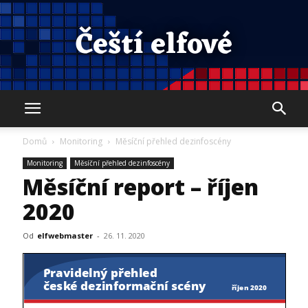
Čeští elfové
Domů
Monitoring
Měsíční přehled dezinfoscény
Monitoring
Měsíční přehled dezinfoscény
Měsíční report – říjen
2020
Od
elfwebmaster
-
26. 11. 2020