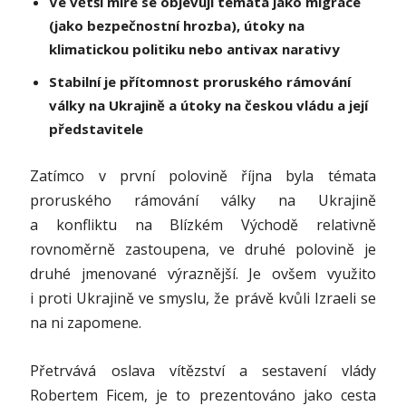
Ve větší míře se objevují témata jako migrace
(jako bezpečnostní hrozba), útoky na
klimatickou politiku nebo antivax narativy
Stabilní je přítomnost proruského rámování
války na Ukrajině a útoky na českou vládu a její
představitele
Zatímco v první polovině října byla témata
proruského rámování války na Ukrajině
a konfliktu na Blízkém Východě relativně
rovnoměrně zastoupena, ve druhé polovině je
druhé jmenované výraznější. Je ovšem využito
i proti Ukrajině ve smyslu, že právě kvůli Izraeli se
na ni zapomene.
Přetrvává oslava vítězství a sestavení vlády
Robertem Ficem, je to prezentováno jako cesta