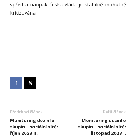
vpřed a naopak česká vláda je stabilně mohutně
kritizována.
Předchozí článek
Další článek
Monitoring dezinfo
Monitoring dezinfo
skupin – sociální sítě:
skupin – sociální sítě:
říjen 2023 II.
listopad 2023 I.