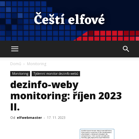
Čeští elfové
Domů
Monitoring
Monitoring
Týdenní monitor dezinfo webů
dezinfo-weby
monitoring: říjen 2023
II.
Od
elfwebmaster
-
17. 11. 2023