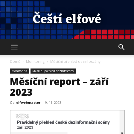
Čeští elfové
Domů
Monitoring
Měsíční přehled dezinfoscény
Monitoring
Měsíční přehled dezinfoscény
Měsíční report – září
2023
Od
elfwebmaster
-
9. 11. 2023