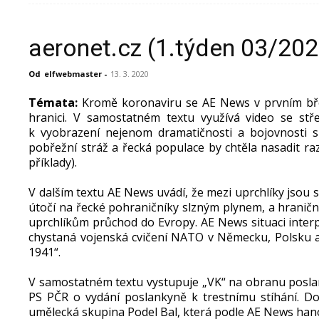
aeronet.cz (1.týden 03/202
Od
elfwebmaster
-
13. 3. 2020
T
émata:
Kromě koronaviru se AE News v prvním bř
hranici. V samostatném textu využívá video se stř
k vyobrazení nejenom dramatičnosti a bojovnosti si
pobřežní stráž a řecká populace by chtěla nasadit raz
příklady).
V dalším textu AE News uvádí, že mezi uprchlíky jsou
útočí na řecké pohraničníky slzným plynem, a hranič
uprchlíkům průchod do Evropy. AE News situaci inter
chystaná vojenská cvičení NATO v Německu, Polsku a 
1941“.
V samostatném textu vystupuje „VK“ na obranu poslank
PS PČR o vydání poslankyně k trestnímu stíhání. D
umělecká skupina Podel Bal, která podle AE News hano