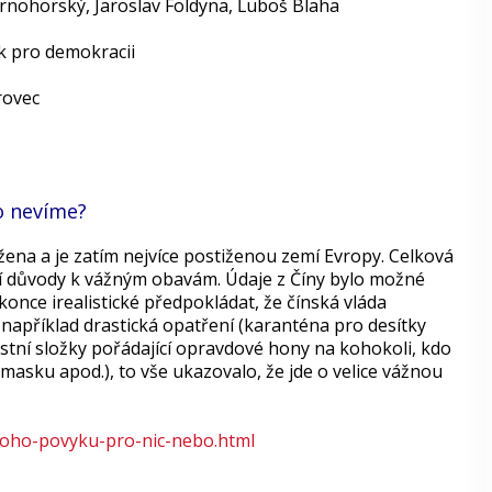
Černohorský, Jaroslav Foldyna, Ĺuboš Blaha
ek pro demokracii
rovec
o nevíme?
žena a je zatím nejvíce postiženou zemí Evropy. Celková
ózní důvody k vážným obavám. Údaje z Číny bylo možné
ce irealistické předpokládat, že čínská vláda
 například drastická opatření (karanténa pro desítky
ostní složky pořádající opravdové hony na kohokoli, kdo
masku apod.), to vše ukazovalo, že jde o velice vážnou
noho-povyku-pro-nic-nebo.html