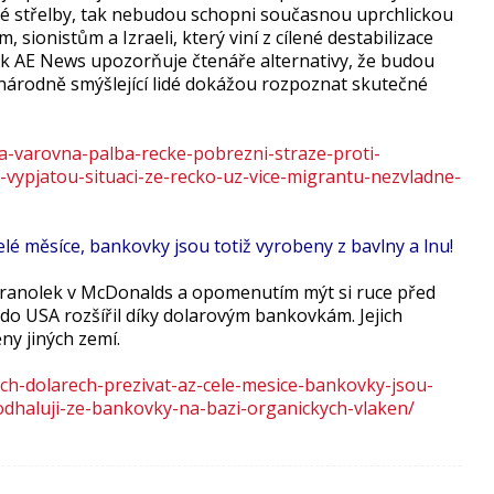
vné střelby, tak nebudou schopni současnou uprchlickou
m, sionistům a Izraeli, který viní z cílené destabilizace
ak AE News upozorňuje čtenáře alternativy, že budou
pronárodně smýšlející lidé dokážou rozpoznat skutečné
la-varovna-palba-recke-pobrezni-straze-proti-
vypjatou-situaci-ze-recko-uz-vice-migrantu-nezvladne-
lé měsíce, bankovky jsou totiž vyrobeny z bavlny a lnu!
anolek v McDonalds a opomenutím mýt si ruce před
se do USA rozšířil díky dolarovým bankovkám. Jejich
ny jiných zemí.
ch-dolarech-prezivat-az-cele-mesice-bankovky-jsou-
-odhaluji-ze-bankovky-na-bazi-organickych-vlaken/