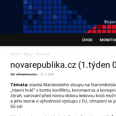
Bojov
ÚVOD
MONITO
Domů
Blog
Strana 50
novarepublika.cz (1.týden 
Od
elfwebmaster
-
13. 3. 2020
Témata:
stavba Mariánského sloupu na Staroměstské
„hlavní hráč“ v tomto konfliktu, koronavirus a konspir
zbraň, varování před novou dobou ledovou kvůli možné
a jeho teorie o výhodnosti výstupu z EU, ohrazení se p
5G sítí