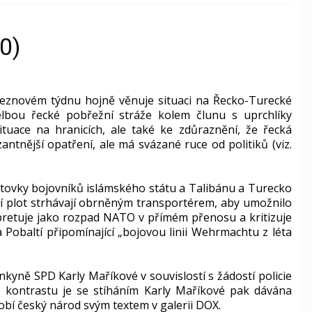
0)
eznovém týdnu hojně věnuje situaci na Řecko-Turecké
elbou řecké pobřežní stráže kolem člunu s uprchlíky
tuace na hranicích, ale také ke zdůraznění, že řecká
antnější opatření, ale má svázané ruce od politiků (viz.
 stovky bojovníků islámského státu a Talibánu a Turecko
ní plot strhávají obrněným transportérem, aby umožnilo
pretuje jako rozpad NATO v přímém přenosu a kritizuje
Pobaltí připomínající „bojovou linii Wehrmachtu z léta
yně SPD Karly Maříkové v souvislostí s žádostí policie
o kontrastu je se stíháním Karly Maříkové pak dávána
bí český národ svým textem v galerii DOX.