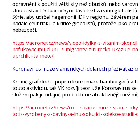
oprávněni k použití větší síly než obušků, nebo varo
vlnu zastavit. Situaci v Sýrii dává text za vinu globalistů
Sýrie, aby udržel hegemonii IDF v regionu. Závěrem p
nadále čelit tlaku a kritice globalistů, protože jako 
nebezpečí.
https://aeronet.cz/news/video-idylka-s-vitanim-skonci
nafukovacimu-clunu-s-migranty-z-turecka-ukazuje-na-
uprchlici-tahnete/
Koronavirus může v amerických dolarech přežívat až ce
Kromě grafického popisu konzumace hamburgerů a hr
touto aktivitou, tak VK rozvíjí teorii, že Koronavirus 
složení pak je údajně pro bakterie atraktivnější než mě
https://aeronet.cz/news/coronavirus-muze-v-americky
totiz-vyrobeny-z-bavlny-a-lnu-sokujici-kolekce-studii