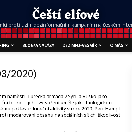
Čeští elfové
níci proti cizím dezinformačním kampaním na českém inte
RING
BLOG/ANALÝZY
DEZINFO-VESMÍR
O NÁS
03/2020)
m náměstí, Turecká armáda v Sýrii a Rusko jako
ační teorie o jeho vytvoření uměle jako biologickou
mu poklesu sluneční aktivity v roce 2020, Petr Hampl
roti moderování obsahu na sociálních sítích, škodlivost