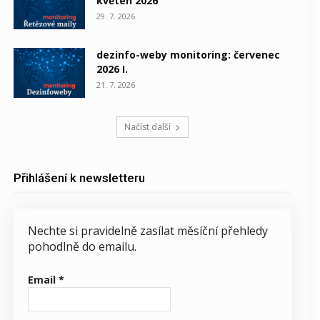
květen 2026
29. 7. 2026
dezinfo-weby monitoring: červenec
2026 I.
21. 7. 2026
Načíst další
Přihlášení k newsletteru
Nechte si pravidelně zasílat měsíční přehledy
pohodlně do emailu.
Email
*